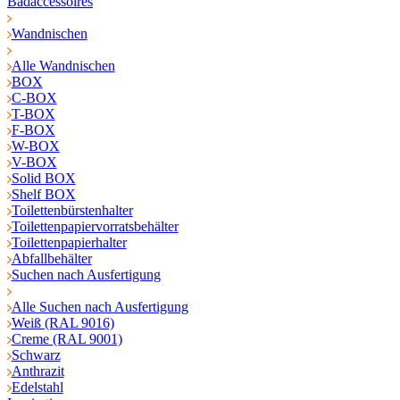
Badaccessoires
Wandnischen
Alle Wandnischen
BOX
C-BOX
T-BOX
F-BOX
W-BOX
V-BOX
Solid BOX
Shelf BOX
Toilettenbürstenhalter
Toilettenpapiervorratsbehälter
Toilettenpapierhalter
Abfallbehälter
Suchen nach Ausfertigung
Alle Suchen nach Ausfertigung
Weiß (RAL 9016)
Creme (RAL 9001)
Schwarz
Anthrazit
Edelstahl