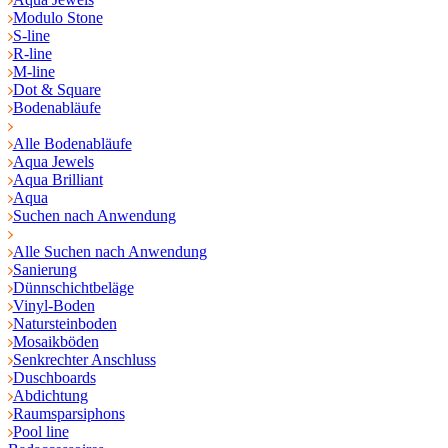
Modulo Stone
S-line
R-line
M-line
Dot & Square
Bodenabläufe
Alle Bodenabläufe
Aqua Jewels
Aqua Brilliant
Aqua
Suchen nach Anwendung
Alle Suchen nach Anwendung
Sanierung
Dünnschichtbeläge
Vinyl-Boden
Natursteinboden
Mosaikböden
Senkrechter Anschluss
Duschboards
Abdichtung
Raumsparsiphons
Pool line