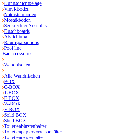
Dünnschichtbeläge
Vinyl-Boden
Natursteinboden
Mosaikböden
Senkrechter Anschluss
Duschboards
Abdichtung
Raumsparsiphons
Pool line
Badaccessoires
Wandnischen
Alle Wandnischen
BOX
C-BOX
T-BOX
F-BOX
W-BOX
V-BOX
Solid BOX
Shelf BOX
Toilettenbürstenhalter
Toilettenpapiervorratsbehälter
Toilettenpapierhalter