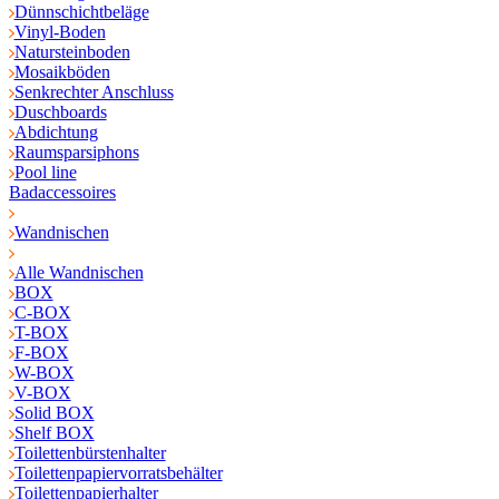
Dünnschichtbeläge
Vinyl-Boden
Natursteinboden
Mosaikböden
Senkrechter Anschluss
Duschboards
Abdichtung
Raumsparsiphons
Pool line
Badaccessoires
Wandnischen
Alle Wandnischen
BOX
C-BOX
T-BOX
F-BOX
W-BOX
V-BOX
Solid BOX
Shelf BOX
Toilettenbürstenhalter
Toilettenpapiervorratsbehälter
Toilettenpapierhalter