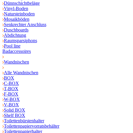
Dünnschichtbeläge
Vinyl-Boden
Natursteinboden
Mosaikböden
Senkrechter Anschluss
Duschboards
Abdichtung
Raumsparsiphons
Pool line
Badaccessoires
Wandnischen
Alle Wandnischen
BOX
C-BOX
T-BOX
F-BOX
W-BOX
V-BOX
Solid BOX
Shelf BOX
Toilettenbürstenhalter
Toilettenpapiervorratsbehälter
Toilettenpapierhalter