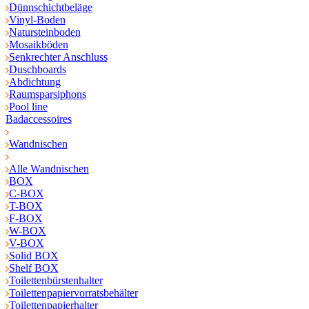
Dünnschichtbeläge
Vinyl-Boden
Natursteinboden
Mosaikböden
Senkrechter Anschluss
Duschboards
Abdichtung
Raumsparsiphons
Pool line
Badaccessoires
Wandnischen
Alle Wandnischen
BOX
C-BOX
T-BOX
F-BOX
W-BOX
V-BOX
Solid BOX
Shelf BOX
Toilettenbürstenhalter
Toilettenpapiervorratsbehälter
Toilettenpapierhalter