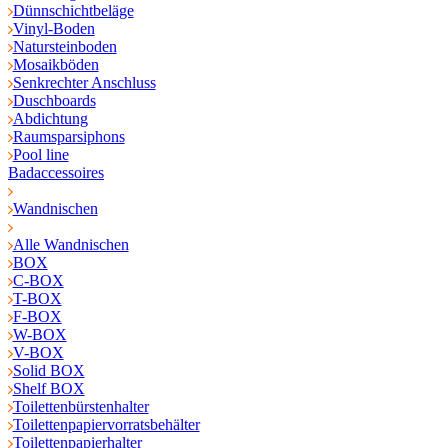
Dünnschichtbeläge
Vinyl-Boden
Natursteinboden
Mosaikböden
Senkrechter Anschluss
Duschboards
Abdichtung
Raumsparsiphons
Pool line
Badaccessoires
Wandnischen
Alle Wandnischen
BOX
C-BOX
T-BOX
F-BOX
W-BOX
V-BOX
Solid BOX
Shelf BOX
Toilettenbürstenhalter
Toilettenpapiervorratsbehälter
Toilettenpapierhalter