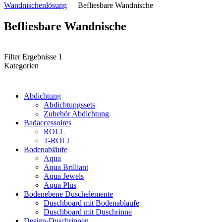
Wandnischenlösung
Befliesbare Wandnische
Befliesbare Wandnische
Filter Ergebnisse
1
Kategorien
Abdichtung
Abdichtungssets
Zubehör Abdichtung
Badaccessoires
ROLL
T-ROLL
Bodenabläufe
Aqua
Aqua Brilliant
Aqua Jewels
Aqua Plus
Bodenebene Duschelemente
Duschboard mit Bodenablaufe
Duschboard mit Duschrinne
Design-Duschrinnen