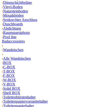
Dünnschichtbeläge
Vinyl-Boden
Natursteinboden
Mosaikböden
Senkrechter Anschluss
Duschboards
Abdichtung
Raumsparsiphons
Pool line
Badaccessoires
Wandnischen
Alle Wandnischen
BOX
C-BOX
T-BOX
F-BOX
W-BOX
V-BOX
Solid BOX
Shelf BOX
Toilettenbürstenhalter
Toilettenpapiervorratsbehälter
Toilettenpapierhalter