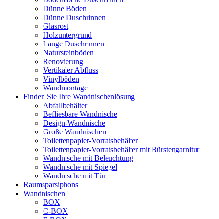
Dünne Böden
Dünne Duschrinnen
Glasrost
Holzuntergrund
Lange Duschrinnen
Natursteinböden
Renovierung
Vertikaler Abfluss
Vinylböden
Wandmontage
Finden Sie Ihre Wandnischenlösung
Abfallbehälter
Befliesbare Wandnische
Design-Wandnische
Große Wandnischen
Toilettenpapier-Vorratsbehälter
Toilettenpapier-Vorratsbehälter mit Bürstengarnitur
Wandnische mit Beleuchtung
Wandnische mit Spiegel
Wandnische mit Tür
Raumsparsiphons
Wandnischen
BOX
C-BOX