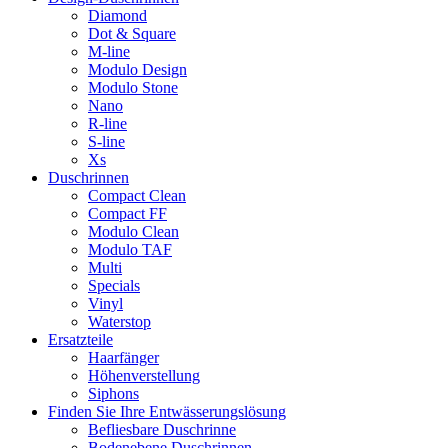
Diamond
Dot & Square
M-line
Modulo Design
Modulo Stone
Nano
R-line
S-line
Xs
Duschrinnen
Compact Clean
Compact FF
Modulo Clean
Modulo TAF
Multi
Specials
Vinyl
Waterstop
Ersatzteile
Haarfänger
Höhenverstellung
Siphons
Finden Sie Ihre Entwässerungslösung
Befliesbare Duschrinne
Bodenebene Duschrinnen