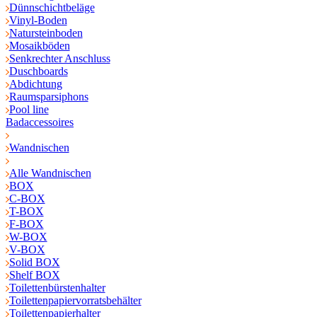
Dünnschichtbeläge
Vinyl-Boden
Natursteinboden
Mosaikböden
Senkrechter Anschluss
Duschboards
Abdichtung
Raumsparsiphons
Pool line
Badaccessoires
Wandnischen
Alle Wandnischen
BOX
C-BOX
T-BOX
F-BOX
W-BOX
V-BOX
Solid BOX
Shelf BOX
Toilettenbürstenhalter
Toilettenpapiervorratsbehälter
Toilettenpapierhalter