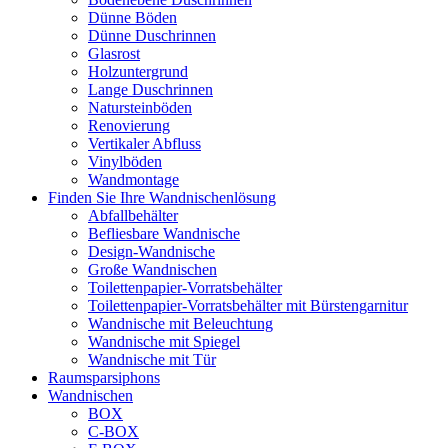
Dünne Böden
Dünne Duschrinnen
Glasrost
Holzuntergrund
Lange Duschrinnen
Natursteinböden
Renovierung
Vertikaler Abfluss
Vinylböden
Wandmontage
Finden Sie Ihre Wandnischenlösung
Abfallbehälter
Befliesbare Wandnische
Design-Wandnische
Große Wandnischen
Toilettenpapier-Vorratsbehälter
Toilettenpapier-Vorratsbehälter mit Bürstengarnitur
Wandnische mit Beleuchtung
Wandnische mit Spiegel
Wandnische mit Tür
Raumsparsiphons
Wandnischen
BOX
C-BOX