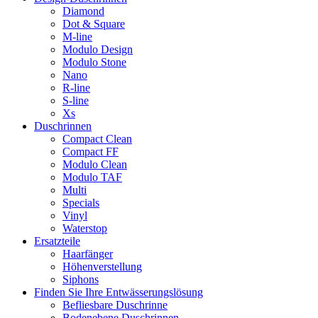
Diamond
Dot & Square
M-line
Modulo Design
Modulo Stone
Nano
R-line
S-line
Xs
Duschrinnen
Compact Clean
Compact FF
Modulo Clean
Modulo TAF
Multi
Specials
Vinyl
Waterstop
Ersatzteile
Haarfänger
Höhenverstellung
Siphons
Finden Sie Ihre Entwässerungslösung
Befliesbare Duschrinne
Bodenebene Duschrinnen