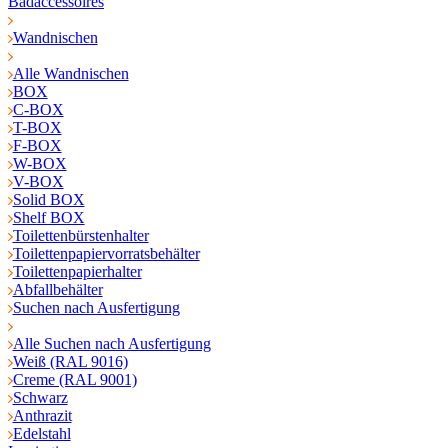
Badaccessoires
Wandnischen
Alle Wandnischen
BOX
C-BOX
T-BOX
F-BOX
W-BOX
V-BOX
Solid BOX
Shelf BOX
Toilettenbürstenhalter
Toilettenpapiervorratsbehälter
Toilettenpapierhalter
Abfallbehälter
Suchen nach Ausfertigung
Alle Suchen nach Ausfertigung
Weiß (RAL 9016)
Creme (RAL 9001)
Schwarz
Anthrazit
Edelstahl