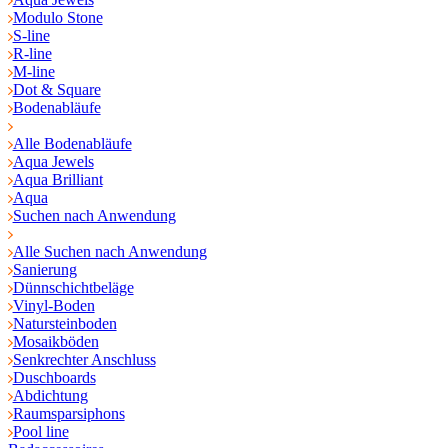
Modulo Stone
S-line
R-line
M-line
Dot & Square
Bodenabläufe
Alle Bodenabläufe
Aqua Jewels
Aqua Brilliant
Aqua
Suchen nach Anwendung
Alle Suchen nach Anwendung
Sanierung
Dünnschichtbeläge
Vinyl-Boden
Natursteinboden
Mosaikböden
Senkrechter Anschluss
Duschboards
Abdichtung
Raumsparsiphons
Pool line