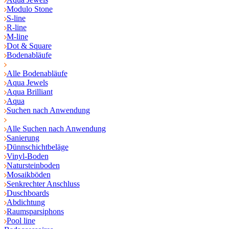
Modulo Stone
S-line
R-line
M-line
Dot & Square
Bodenabläufe
Alle Bodenabläufe
Aqua Jewels
Aqua Brilliant
Aqua
Suchen nach Anwendung
Alle Suchen nach Anwendung
Sanierung
Dünnschichtbeläge
Vinyl-Boden
Natursteinboden
Mosaikböden
Senkrechter Anschluss
Duschboards
Abdichtung
Raumsparsiphons
Pool line