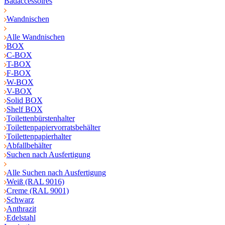
Badaccessoires
Wandnischen
Alle Wandnischen
BOX
C-BOX
T-BOX
F-BOX
W-BOX
V-BOX
Solid BOX
Shelf BOX
Toilettenbürstenhalter
Toilettenpapiervorratsbehälter
Toilettenpapierhalter
Abfallbehälter
Suchen nach Ausfertigung
Alle Suchen nach Ausfertigung
Weiß (RAL 9016)
Creme (RAL 9001)
Schwarz
Anthrazit
Edelstahl