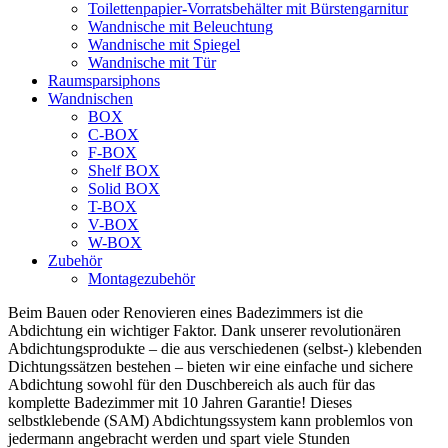
Toilettenpapier-Vorratsbehälter mit Bürstengarnitur
Wandnische mit Beleuchtung
Wandnische mit Spiegel
Wandnische mit Tür
Raumsparsiphons
Wandnischen
BOX
C-BOX
F-BOX
Shelf BOX
Solid BOX
T-BOX
V-BOX
W-BOX
Zubehör
Montagezubehör
Beim Bauen oder Renovieren eines Badezimmers ist die
Abdichtung ein wichtiger Faktor. Dank unserer revolutionären
Abdichtungsprodukte – die aus verschiedenen (selbst-) klebenden
Dichtungssätzen bestehen – bieten wir eine einfache und sichere
Abdichtung sowohl für den Duschbereich als auch für das
komplette Badezimmer mit 10 Jahren Garantie! Dieses
selbstklebende (SAM) Abdichtungssystem kann problemlos von
jedermann angebracht werden und spart viele Stunden