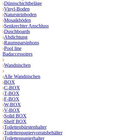
Dünnschichtbeläge
Vinyl-Boden
Natursteinboden
Mosaikböden
Senkrechter Anschluss
Duschboards
Abdichtung
Raumsparsiphons
Pool line
Badaccessoires
Wandnischen
Alle Wandnischen
BOX
C-BOX
T-BOX
F-BOX
W-BOX
V-BOX
Solid BOX
Shelf BOX
Toilettenbürstenhalter
Toilettenpapiervorratsbehälter
Toilettenpapierhalter