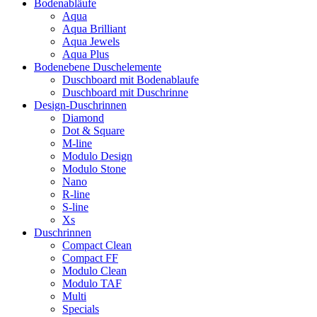
Bodenabläufe
Aqua
Aqua Brilliant
Aqua Jewels
Aqua Plus
Bodenebene Duschelemente
Duschboard mit Bodenablaufe
Duschboard mit Duschrinne
Design-Duschrinnen
Diamond
Dot & Square
M-line
Modulo Design
Modulo Stone
Nano
R-line
S-line
Xs
Duschrinnen
Compact Clean
Compact FF
Modulo Clean
Modulo TAF
Multi
Specials