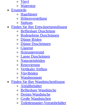
Vinyl
Waterstop
Ersatzteile
Haarfänger
Höhenverstellung
Siphons
Finden Sie Ihre Entwässerungslösung
Befliesbare Duschrinne
Bodenebene Duschrinnen
Dünne Böden
Dünne Duschrinnen
Glasrost
Holzuntergrund
Lange Duschrinnen
Natursteinböden
Renovierung
Vertikaler Abfluss
Vinylböden
Wandmontage
Finden Sie Ihre Wandnischenlösung
Abfallbehälter
Befliesbare Wandnische
Design-Wandnische
Große Wandnischen
Toilettenpapier-Vorratsbehälter