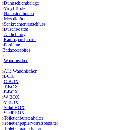
Dünnschichtbeläge
Vinyl-Boden
Natursteinboden
Mosaikböden
Senkrechter Anschluss
Duschboards
Abdichtung
Raumsparsiphons
Pool line
Badaccessoires
Wandnischen
Alle Wandnischen
BOX
C-BOX
T-BOX
F-BOX
W-BOX
V-BOX
Solid BOX
Shelf BOX
Toilettenbürstenhalter
Toilettenpapiervorratsbehälter
Toilettenpapierhalter